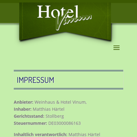
IMPRESSUM
Anbieter:
Weinhaus & Hotel Vinum,
Inhaber:
Matthias Härtel
Gerichtsstand:
Stollberg
Steuernummer:
DE03000086163
Inhaltlich verantwortlich:
Matthias Härtel