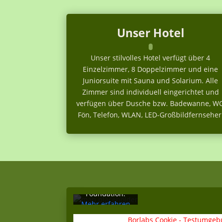
Unser Hotel
Unser stilvolles Hotel verfügt über 4
Einzelzimmer, 8 Doppelzimmer und eine
Juniorsuite mit Sauna und Solarium. Alle
Zimmer sind individuell eingerichtet und
verfügen über Dusche bzw. Badewanne, WC
Fön, Telefon, WLAN, LED-Großbildfernseher
Mit dem Laden
der Karte
akzeptieren
Sie die
Datenschutzerklärung
von
OpenStreetMap
Foundation.
Mehr erfahren
Borlabs Cookie - Testumgebu